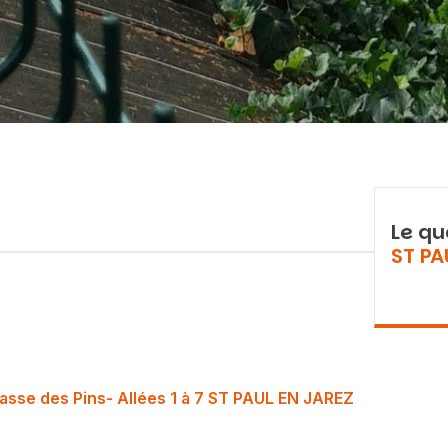
Le qu
ST PA
asse des Pins- Allées 1 à 7 ST PAUL EN JAREZ