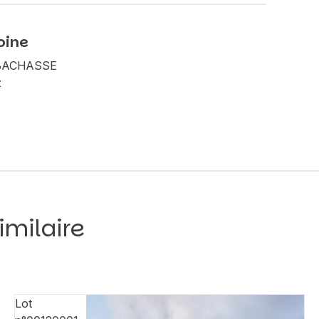
oine
A BACHASSE
z
imilaire
Lot