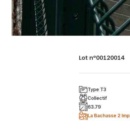
Lot n°00120014
Type T3
Collectif
63.79
La Bachasse 2 Imp