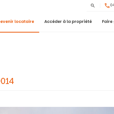
Rechercher
04
evenir locataire
Accéder à la propriété
Faire
0014