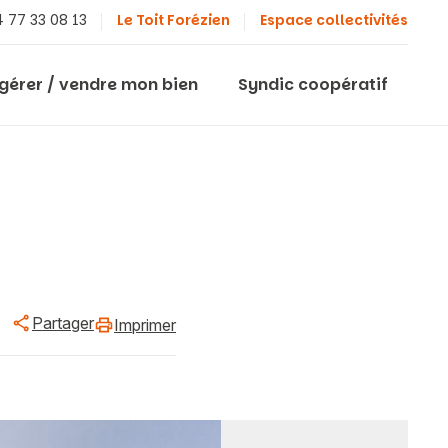
 77 33 08 13
Le Toit Forézien
Espace collectivités
 gérer / vendre mon bien
Syndic coopératif
Partager
Imprimer