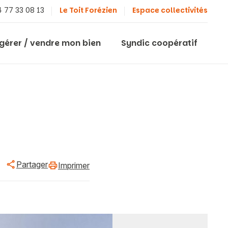
 77 33 08 13
Le Toit Forézien
Espace collectivités
 gérer / vendre mon bien
Syndic coopératif
Partager
Imprimer