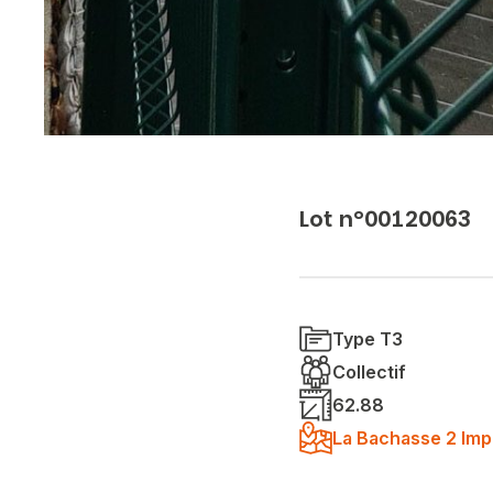
Lot n°00120063
Type T3
Collectif
62.88
La Bachasse 2 Imp