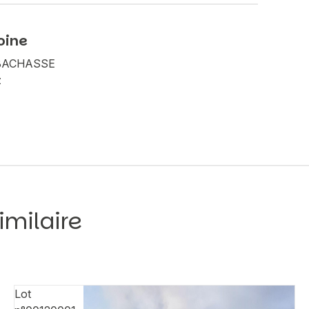
oine
A BACHASSE
z
imilaire
Lot