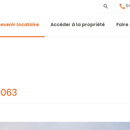
Rechercher
04
evenir locataire
Accéder à la propriété
Faire
0063