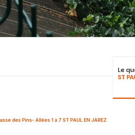
Le qu
ST PA
asse des Pins- Allées 1 à 7 ST PAUL EN JAREZ