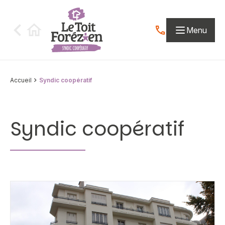
Aller au contenu
Menu
Contactez-nous par
Accueil
Syndic coopératif
Syndic coopératif