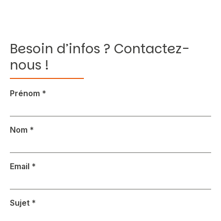
Besoin d’infos ? Contactez-
Vous recherchez&nbsp;:
nous !
Rechercher
formulaire
Prénom
*
locataire
Nom
*
Email
*
Sujet
*