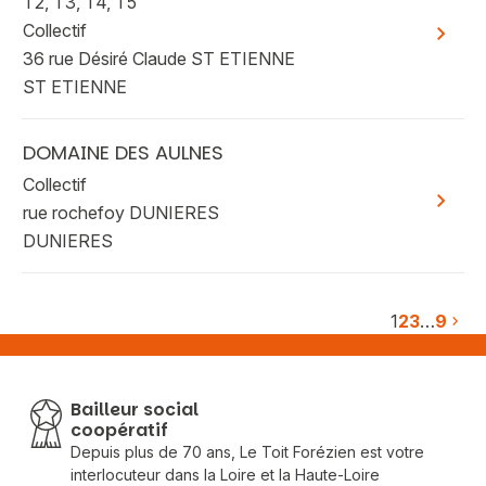
T2, T3, T4, T5
Collectif
Voir plu
36 rue Désiré Claude ST ETIENNE
ST ETIENNE
DOMAINE DES AULNES
Collectif
Voir plu
rue rochefoy DUNIERES
DUNIERES
1
2
3
…
9
Bailleur social
coopératif
Depuis plus de 70 ans, Le Toit Forézien est votre
interlocuteur dans la Loire et la Haute-Loire