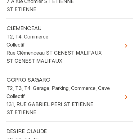
7 A rue Chomier ST ETIENNE
ST ETIENNE
Vous recherchez&nbsp;:
CLEMENCEAU
Rechercher
T2, T4, Commerce
Collectif
Voir plu
Rue Clémenceau ST GENEST MALIFAUX
ST GENEST MALIFAUX
COPRO SAGARO
T2, T3, T4, Garage, Parking, Commerce, Cave
Collectif
Voir plu
131, RUE GABRIEL PERI ST ETIENNE
ST ETIENNE
DESIRE CLAUDE