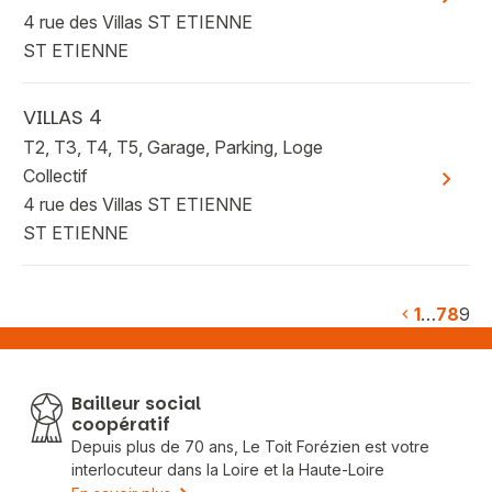
4 rue des Villas ST ETIENNE
ST ETIENNE
VILLAS 4
T2, T3, T4, T5, Garage, Parking, Loge
Collectif
Voir plu
4 rue des Villas ST ETIENNE
ST ETIENNE
1
…
7
8
9
Bailleur social
coopératif
Depuis plus de 70 ans, Le Toit Forézien est votre
interlocuteur dans la Loire et la Haute-Loire