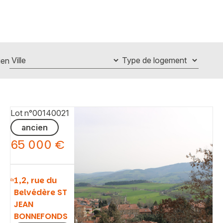
ien
Lot n°00140021
ancien
65 000 €
1,2, rue du
Belvédère ST
JEAN
BONNEFONDS