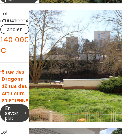
Lot
n°00410004
ancien
140 000
€
5 rue des
Dragons
19 rue des
Artilleurs
ST ETIENNE
En
savoir
plus
Lot