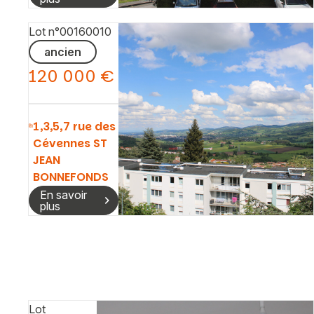
Lot n°00160010
ancien
120 000 €
1,3,5,7 rue des
Cévennes ST
JEAN
BONNEFONDS
En savoir
plus
Lot