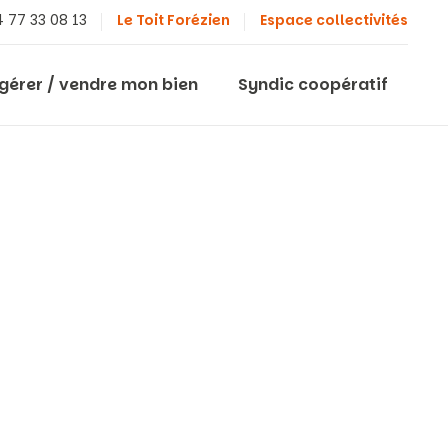
 77 33 08 13
Le Toit Forézien
Espace collectivités
 gérer / vendre mon bien
Syndic coopératif