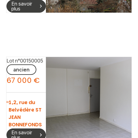
En savoir
plus
Lot n°00150005
ancien
67 000 €
1,2, rue du
Belvédère ST
JEAN
BONNEFONDS
En savoir
plus