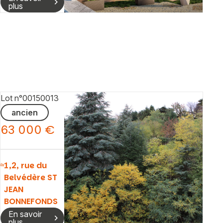
plus
Lot n°00150013
ancien
63 000 €
1,2, rue du
Belvédère ST
JEAN
BONNEFONDS
En savoir
plus