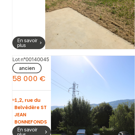
En savoir
plus
Lot n°00140045
ancien
58 000 €
1,2, rue du
Belvédère ST
JEAN
BONNEFONDS
En savoir
plus