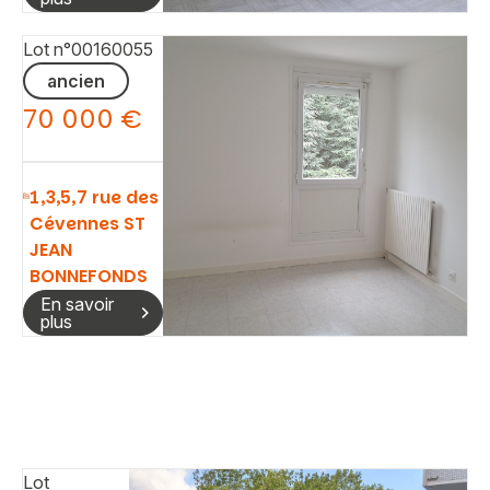
Lot n°00160055
ancien
70 000 €
Vous recherchez&nbsp;:
1,3,5,7 rue des
Cévennes ST
Rechercher
JEAN
BONNEFONDS
En savoir
plus
Lot