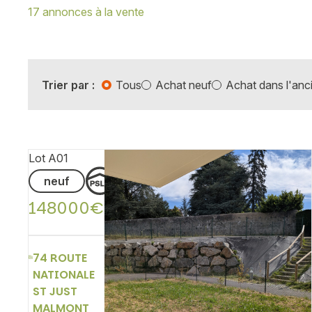
17 annonces à la vente
Trier par :
Tous
Achat neuf
Achat dans l'anc
Lot A01
neuf
148000€
74 ROUTE
NATIONALE
ST JUST
MALMONT