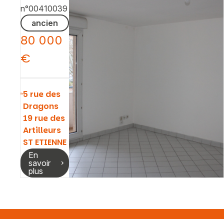
n°00410039
ancien
80 000
€
5 rue des
Dragons
19 rue des
Artilleurs
ST ETIENNE
En
savoir
plus