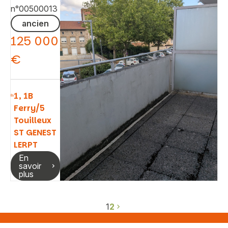
n°00500013
ancien
125 000
€
1, 1B
Ferry/5
Touilleux
ST GENEST
LERPT
En
savoir
plus
1
2