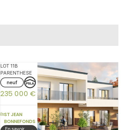
LOT 11B
PARENTHESE
neuf
235 000 €
ST JEAN
BONNEFONDS
En savoir