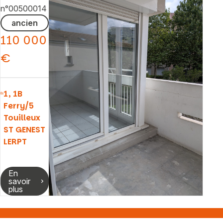
n°00500014
ancien
110 000
€
1, 1B
Ferry/5
Touilleux
ST GENEST
LERPT
En
savoir
plus