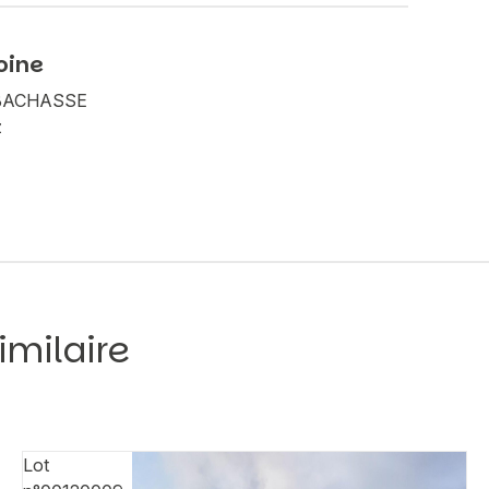
oine
A BACHASSE
z
imilaire
Lot