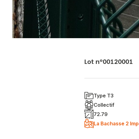
Lot n°00120001
Type T3
Collectif
72.79
La Bachasse 2 Imp