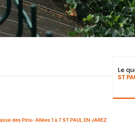
Le qu
ST PA
asse des Pins- Allées 1 à 7 ST PAUL EN JAREZ