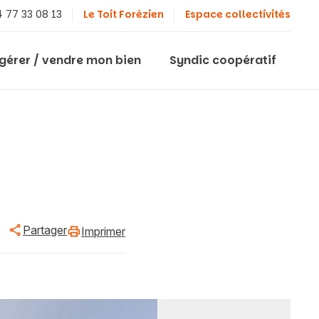
 77 33 08 13
Le Toit Forézien
Espace collectivités
 gérer / vendre mon bien
Syndic coopératif
Partager
Imprimer