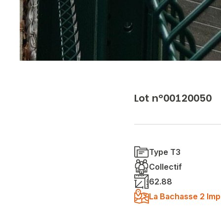
Lot n°00120050
Type T3
Collectif
62.88
La Bachasse 2 Imp