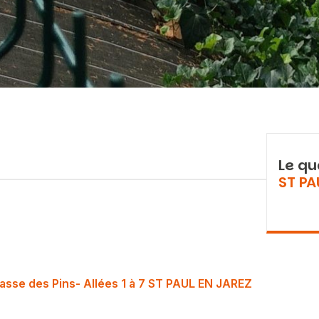
Le qu
ST PA
asse des Pins- Allées 1 à 7 ST PAUL EN JAREZ