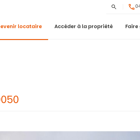
Rechercher
04
evenir locataire
Accéder à la propriété
Faire
0050