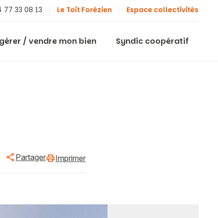
 77 33 08 13
Le Toit Forézien
Espace collectivités
 gérer / vendre mon bien
Syndic coopératif
Partager
Imprimer