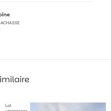
oine
A BACHASSE
z
imilaire
Lot