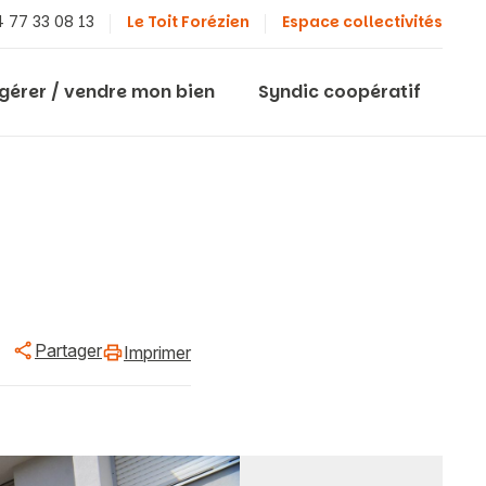
 77 33 08 13
Le Toit Forézien
Espace collectivités
 gérer / vendre mon bien
Syndic coopératif
Partager
Imprimer