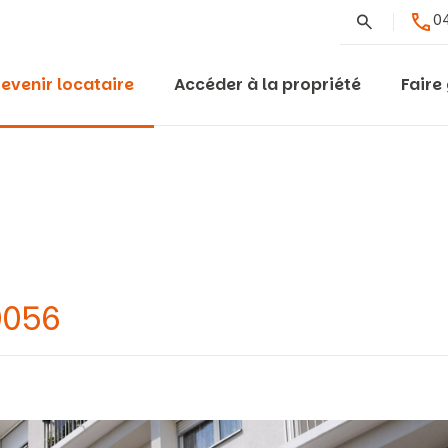
Rechercher
04
evenir locataire
Accéder à la propriété
Faire
0056