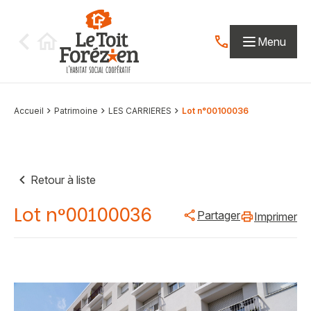
Aller au contenu
Menu
Contactez-nous par
Accueil
Patrimoine
LES CARRIERES
Lot n°00100036
Retour à liste
Lot n°00100036
Partager
Imprimer