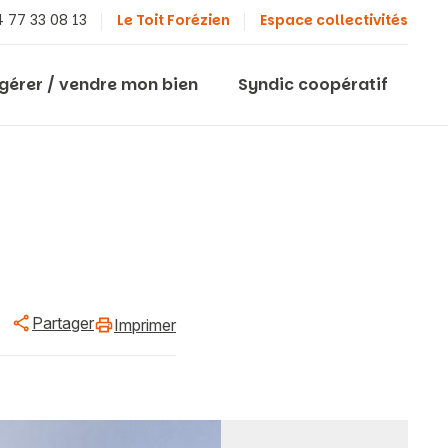
 77 33 08 13
Le Toit Forézien
Espace collectivités
 gérer / vendre mon bien
Syndic coopératif
Partager
Imprimer