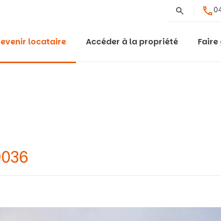
Rechercher
04
evenir locataire
Accéder à la propriété
Faire
9036