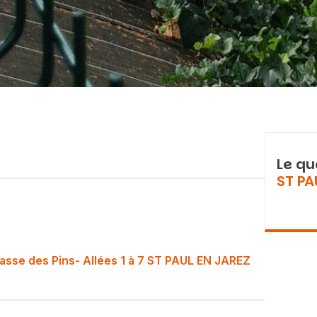
Le qu
ST PA
asse des Pins- Allées 1 à 7 ST PAUL EN JAREZ