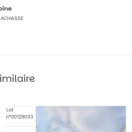
oine
A BACHASSE
imilaire
Lot
n°00129033