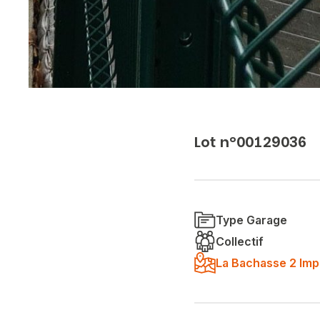
Lot n°00129036
Type Garage
Collectif
La Bachasse 2 Imp