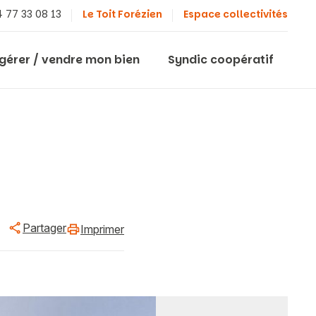
 77 33 08 13
Le Toit Forézien
Espace collectivités
 gérer / vendre mon bien
Syndic coopératif
Partager
Imprimer