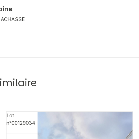
oine
A BACHASSE
imilaire
Lot
n°00129034