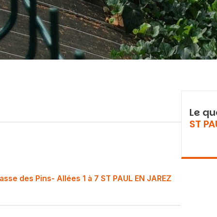
Le qu
ST PA
asse des Pins- Allées 1 à 7 ST PAUL EN JAREZ