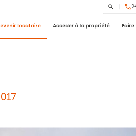
Rechercher
04
evenir locataire
Accéder à la propriété
Faire
9017