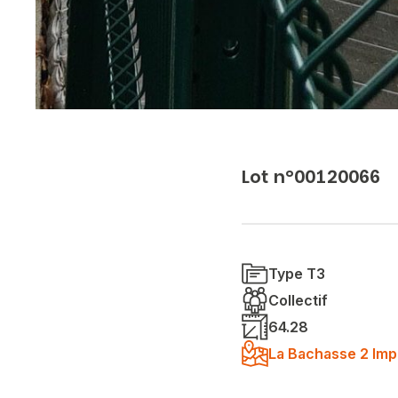
Lot n°00120066
Type T3
Collectif
64.28
La Bachasse 2 Imp