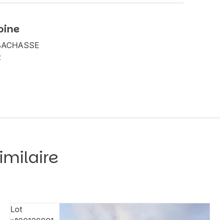
oine
A BACHASSE
z
imilaire
Lot