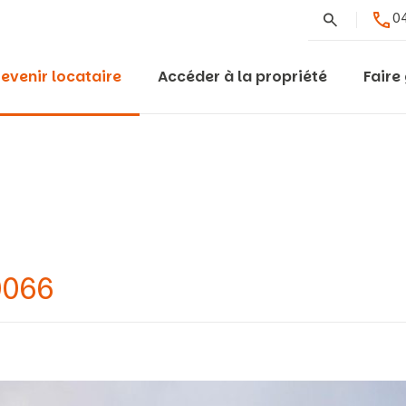
Rechercher
04
evenir locataire
Accéder à la propriété
Faire
0066