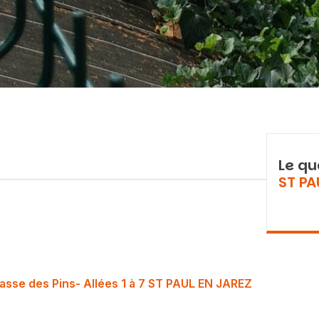
Le qu
ST PA
asse des Pins- Allées 1 à 7 ST PAUL EN JAREZ