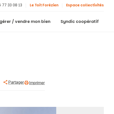
 77 33 08 13
Le Toit Forézien
Espace collectivités
 gérer / vendre mon bien
Syndic coopératif
Partager
Imprimer