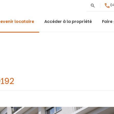
Rechercher
04
evenir locataire
Accéder à la propriété
Faire
0192