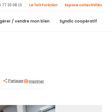
 77 33 08 13
Le Toit Forézien
Espace collectivités
 gérer / vendre mon bien
Syndic coopératif
Partager
Imprimer