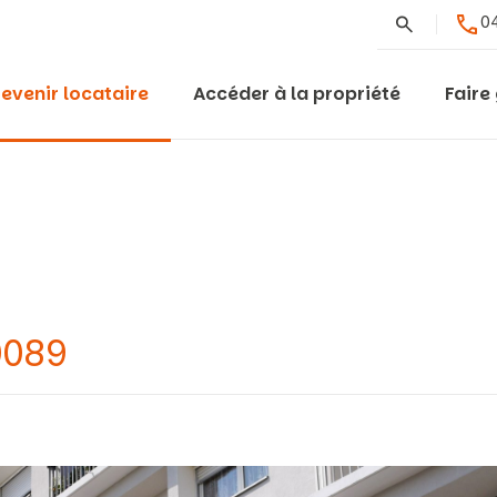
Rechercher
04
evenir locataire
Accéder à la propriété
Faire
0089