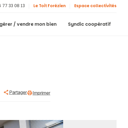
 77 33 08 13
Le Toit Forézien
Espace collectivités
 gérer / vendre mon bien
Syndic coopératif
Partager
Imprimer