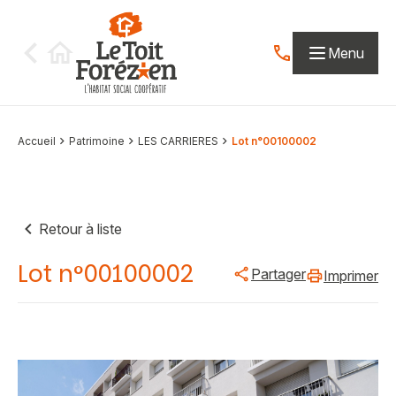
Aller au contenu
Menu
Contactez-nous par
Accueil
Patrimoine
LES CARRIERES
Lot n°00100002
Retour à liste
Lot n°00100002
Partager
Imprimer