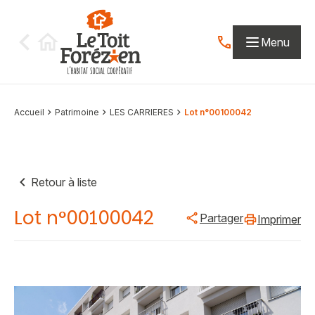
Aller au contenu
Menu
Contactez-nous par
Accueil
Patrimoine
LES CARRIERES
Lot n°00100042
Retour à liste
Lot n°00100042
Partager
Imprimer