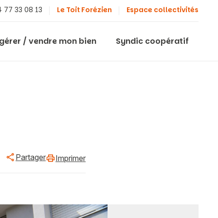
 77 33 08 13
Le Toit Forézien
Espace collectivités
 gérer / vendre mon bien
Syndic coopératif
Partager
Imprimer