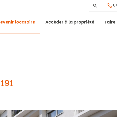
Rechercher
04
evenir locataire
Accéder à la propriété
Faire
0191