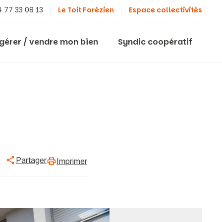
 77 33 08 13
Le Toit Forézien
Espace collectivités
 gérer / vendre mon bien
Syndic coopératif
Partager
Imprimer