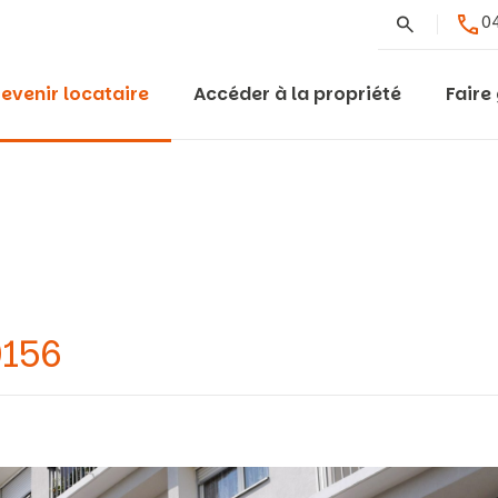
Rechercher
04
evenir locataire
Accéder à la propriété
Faire
0156