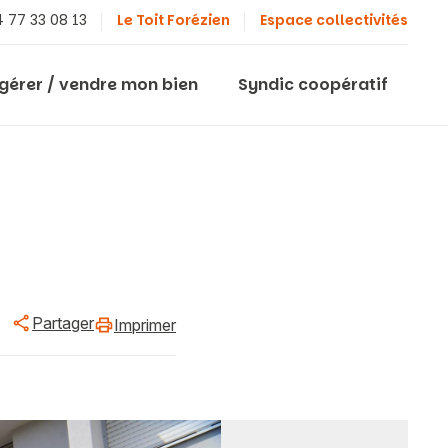
 77 33 08 13
Le Toit Forézien
Espace collectivités
 gérer / vendre mon bien
Syndic coopératif
Partager
Imprimer