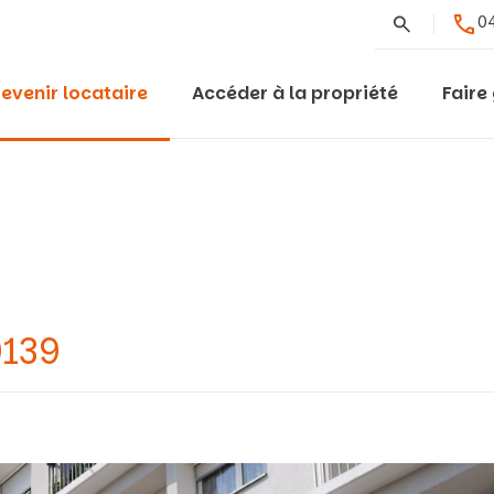
Rechercher
04
evenir locataire
Accéder à la propriété
Faire
0139