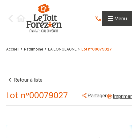
Aller au contenu
Menu
Contactez-nous par
Accueil
Patrimoine
LA LONGEAGNE
Lot n°00079027
Retour à liste
Lot n°00079027
Partager
Imprimer