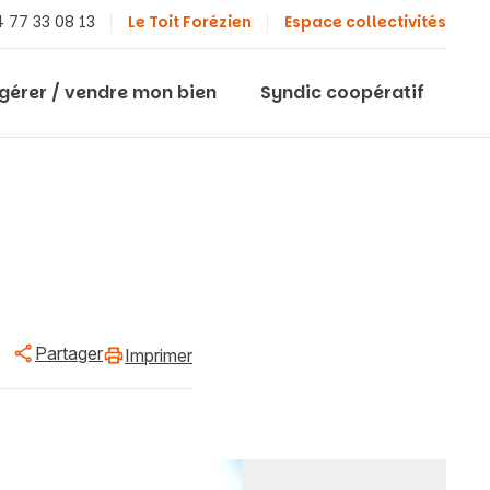
 77 33 08 13
Le Toit Forézien
Espace collectivités
 gérer / vendre mon bien
Syndic coopératif
Partager
Imprimer