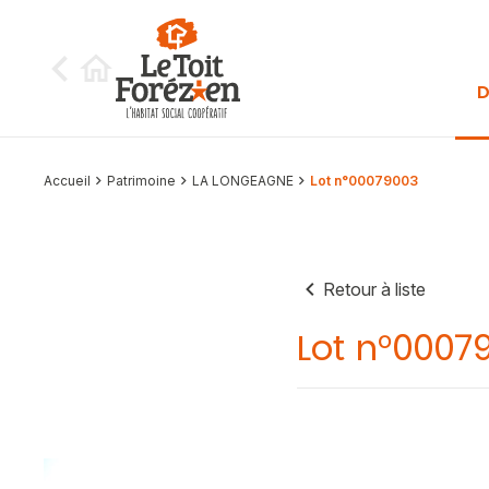
Aller au contenu
D
Accueil
Patrimoine
LA LONGEAGNE
Lot n°00079003
Retour à liste
Lot n°0007