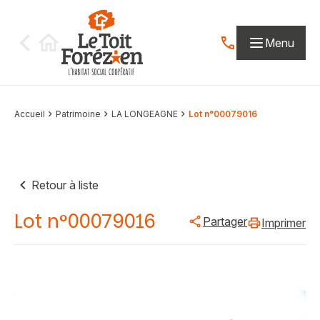
Aller au contenu
Menu
Contactez-nous par
Accueil
Patrimoine
LA LONGEAGNE
Lot n°00079016
Retour à liste
Lot n°00079016
Partager
Imprimer