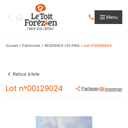
Aller au contenu
Menu
Contactez-nous par
Accueil
Patrimoine
RESIDENCE LES PINS
Lot n°00129024
Retour à liste
Lot n°00129024
Partager
Imprimer