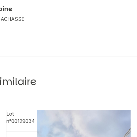
oine
A BACHASSE
imilaire
Lot
n°00129034