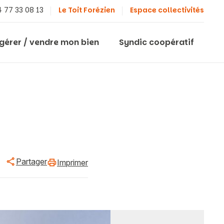
 77 33 08 13
Le Toit Forézien
Espace collectivités
 gérer / vendre mon bien
Syndic coopératif
Partager
Imprimer