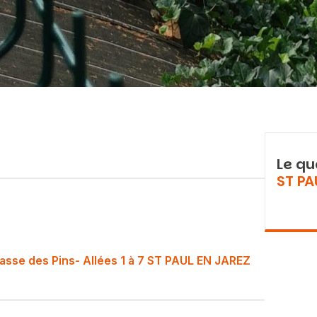
Le qu
ST PA
asse des Pins- Allées 1 à 7 ST PAUL EN JAREZ