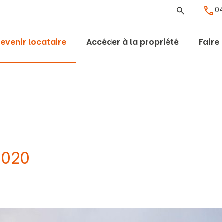
Rechercher
04
evenir locataire
Accéder à la propriété
Faire
9020