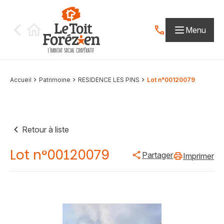
Aller au contenu
Menu
Contactez-nous par
Accueil
Patrimoine
RESIDENCE LES PINS
Lot n°00120079
Retour à liste
Lot n°00120079
Partager
Imprimer