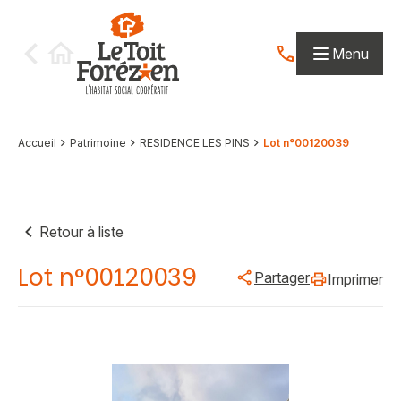
Aller au contenu
Menu
Contactez-nous par
Accueil
Patrimoine
RESIDENCE LES PINS
Lot n°00120039
Retour à liste
Lot n°00120039
Partager
Imprimer