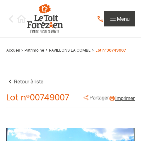
Aller au contenu
Menu
Contactez-nous par
Accueil
Patrimoine
PAVILLONS LA COMBE
Lot n°00749007
Retour à liste
Lot n°00749007
Partager
Imprimer