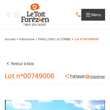
Aller au contenu
Menu
Contactez-nous par
Accueil
Patrimoine
PAVILLONS LA COMBE
Lot n°00749006
Retour à liste
Lot n°00749006
Partager
Imprimer