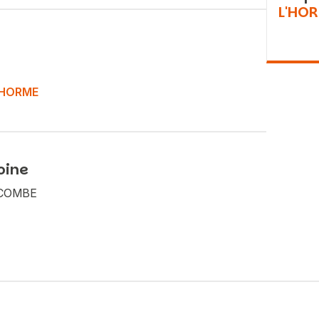
L'HO
L'HORME
Vous recherchez&nbsp;:
oine
Rechercher
A COMBE