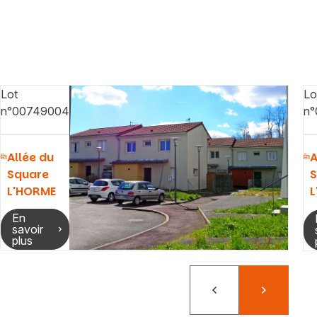
Lot
Lo
n°00749004
n°
Allée du
A
Square
S
L'HORME
L
En
savoir
plus
Précédent
Suivant