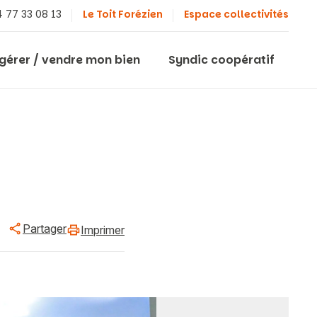
 77 33 08 13
Le Toit Forézien
Espace collectivités
 gérer / vendre mon bien
Syndic coopératif
Partager
Imprimer