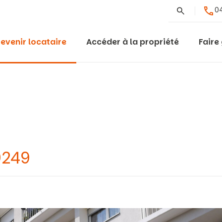
Rechercher
04
evenir locataire
Accéder à la propriété
Faire
9249