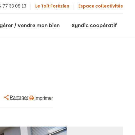
 77 33 08 13
Le Toit Forézien
Espace collectivités
 gérer / vendre mon bien
Syndic coopératif
Partager
Imprimer