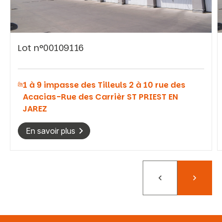
Lot n°00109116
Vous recherchez&nbsp;:
1 à 9 impasse des Tilleuls 2 à 10 rue des
Rechercher
Acacias-Rue des Carrièr ST PRIEST EN
JAREZ
En savoir plus
Précédent
Suivant