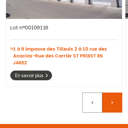
Lot n°00109116
Vous recherchez&nbsp;:
1 à 9 impasse des Tilleuls 2 à 10 rue des
Rechercher
Acacias-Rue des Carrièr ST PRIEST EN
JAREZ
En savoir plus
Précédent
Suivant