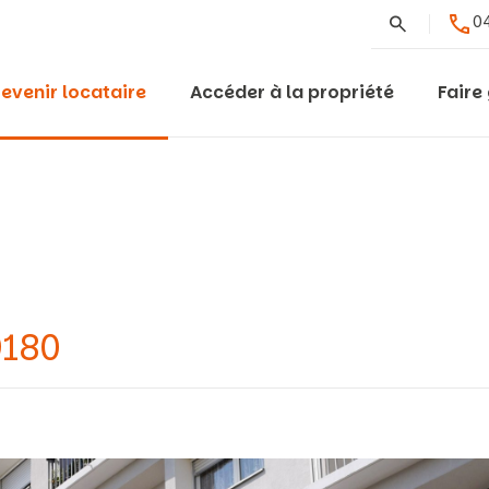
Rechercher
04
evenir locataire
Accéder à la propriété
Faire
9180