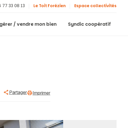
 77 33 08 13
Le Toit Forézien
Espace collectivités
 gérer / vendre mon bien
Syndic coopératif
Partager
Imprimer