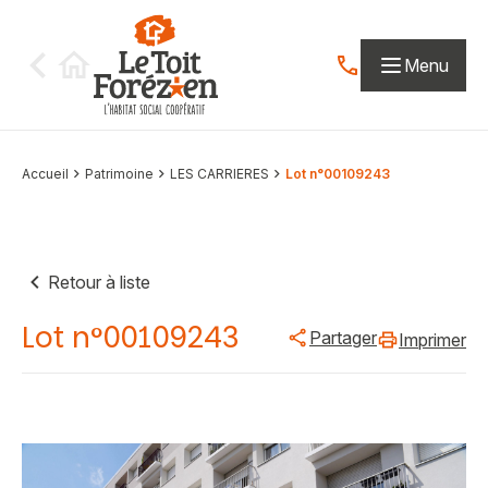
Aller au contenu
Menu
Contactez-nous par
Accueil
Patrimoine
LES CARRIERES
Lot n°00109243
Retour à liste
Lot n°00109243
Partager
Imprimer