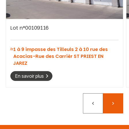
Lot n°00109116
Vous recherchez&nbsp;:
1 à 9 impasse des Tilleuls 2 à 10 rue des
Rechercher
Acacias-Rue des Carrièr ST PRIEST EN
JAREZ
En savoir plus
Précédent
Suivant