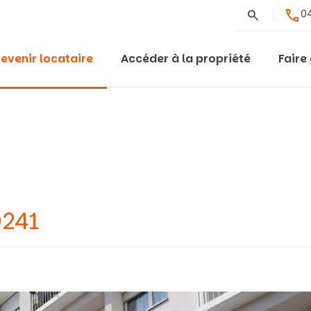
Rechercher
04
evenir locataire
Accéder à la propriété
Faire
9241