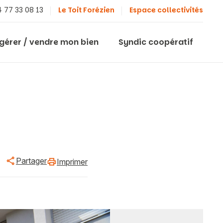
 77 33 08 13
Le Toit Forézien
Espace collectivités
 gérer / vendre mon bien
Syndic coopératif
Partager
Imprimer