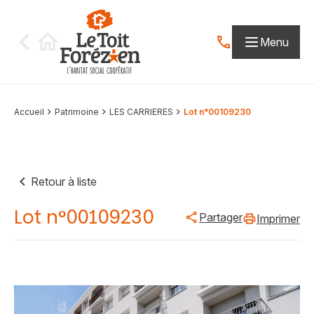
Aller au contenu
Menu
Contactez-nous par
Accueil
Patrimoine
LES CARRIERES
Lot n°00109230
Retour à liste
Lot n°00109230
Partager
Imprimer