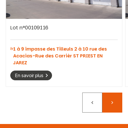
Lot n°00109116
Vous recherchez&nbsp;:
1 à 9 impasse des Tilleuls 2 à 10 rue des
Rechercher
Acacias-Rue des Carrièr ST PRIEST EN
JAREZ
En savoir plus
Précédent
Suivant