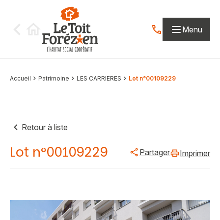
Aller au contenu
Menu
Contactez-nous par
Accueil
Patrimoine
LES CARRIERES
Lot n°00109229
Retour à liste
Lot n°00109229
Partager
Imprimer