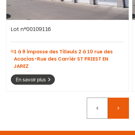
Lot n°00109116
Vous recherchez&nbsp;:
1 à 9 impasse des Tilleuls 2 à 10 rue des
Rechercher
Acacias-Rue des Carrièr ST PRIEST EN
JAREZ
En savoir plus
Précédent
Suivant