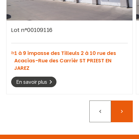
Lot n°00109116
Vous recherchez&nbsp;:
1 à 9 impasse des Tilleuls 2 à 10 rue des
Rechercher
Acacias-Rue des Carrièr ST PRIEST EN
JAREZ
En savoir plus
Précédent
Suivant