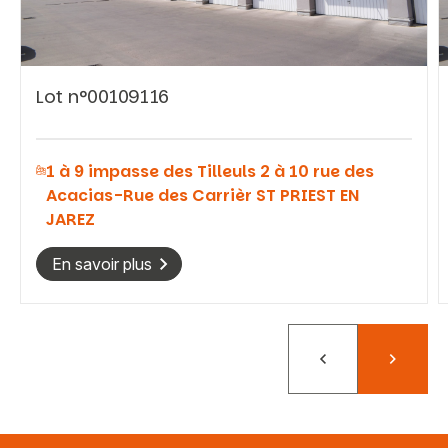
Lot n°00109116
Vous recherchez&nbsp;:
1 à 9 impasse des Tilleuls 2 à 10 rue des
Rechercher
Acacias-Rue des Carrièr ST PRIEST EN
JAREZ
En savoir plus
Précédent
Suivant