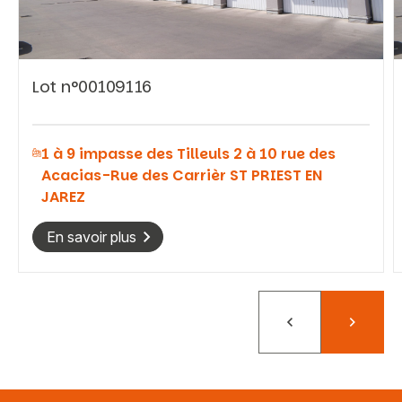
Lot n°00109116
Vous recherchez&nbsp;:
1 à 9 impasse des Tilleuls 2 à 10 rue des
Rechercher
Acacias-Rue des Carrièr ST PRIEST EN
JAREZ
En savoir plus
Précédent
Suivant