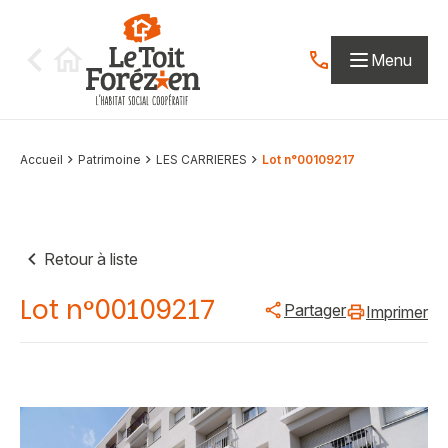
Aller au contenu
Menu
Contactez-nous par
Accueil
Patrimoine
LES CARRIERES
Lot n°00109217
Retour à liste
Lot n°00109217
Partager
Imprimer