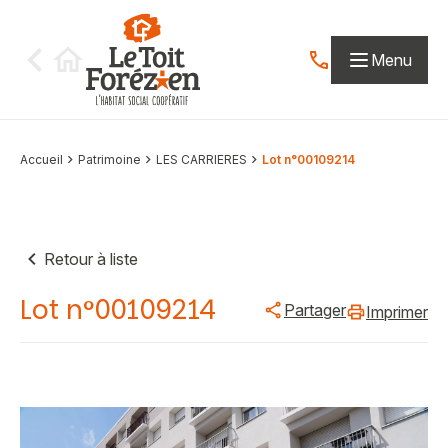
Aller au contenu
Menu
Contactez-nous par
Accueil
Patrimoine
LES CARRIERES
Lot n°00109214
Retour à liste
Lot n°00109214
Partager
Imprimer