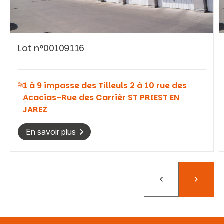
Lot n°00109116
Vous recherchez&nbsp;:
1 à 9 impasse des Tilleuls 2 à 10 rue des
Rechercher
Acacias-Rue des Carrièr ST PRIEST EN
JAREZ
En savoir plus
Précédent
Suivant