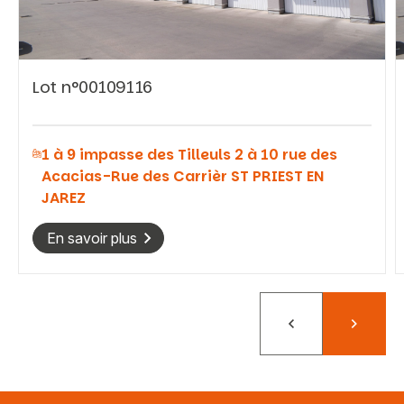
Lot n°00109116
Vous recherchez&nbsp;:
1 à 9 impasse des Tilleuls 2 à 10 rue des
Rechercher
Acacias-Rue des Carrièr ST PRIEST EN
JAREZ
En savoir plus
Précédent
Suivant