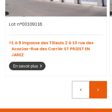
Lot n°00109116
Vous recherchez&nbsp;:
1 à 9 impasse des Tilleuls 2 à 10 rue des
Rechercher
Acacias-Rue des Carrièr ST PRIEST EN
JAREZ
En savoir plus
Précédent
Suivant