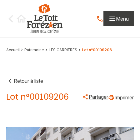
Aller au contenu
Menu
Contactez-nous par
Accueil
Patrimoine
LES CARRIERES
Lot n°00109206
Retour à liste
Lot n°00109206
Partager
Imprimer