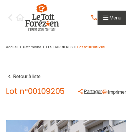
Aller au contenu
Menu
Contactez-nous par
Accueil
Patrimoine
LES CARRIERES
Lot n°00109205
Retour à liste
Lot n°00109205
Partager
Imprimer