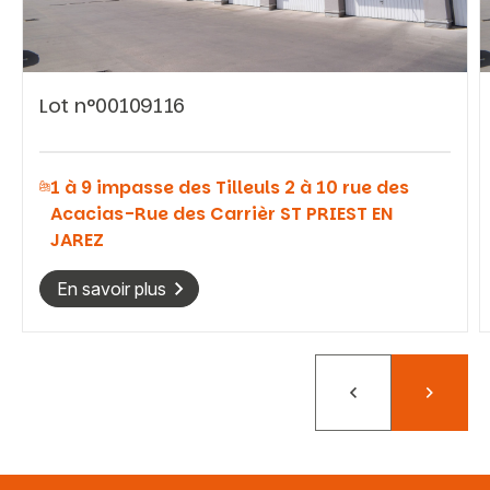
Lot n°00109116
Vous recherchez&nbsp;:
1 à 9 impasse des Tilleuls 2 à 10 rue des
Rechercher
Acacias-Rue des Carrièr ST PRIEST EN
JAREZ
En savoir plus
Précédent
Suivant