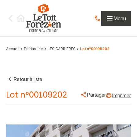
Aller au contenu
Menu
Contactez-nous par
Accueil
Patrimoine
LES CARRIERES
Lot n°00109202
Retour à liste
Lot n°00109202
Partager
Imprimer