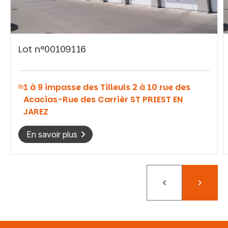
Lot n°00109116
Vous recherchez&nbsp;:
1 à 9 impasse des Tilleuls 2 à 10 rue des
Rechercher
Acacias-Rue des Carrièr ST PRIEST EN
JAREZ
En savoir plus
Précédent
Suivant