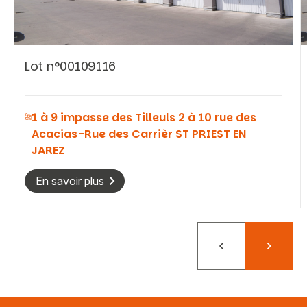
Lot n°00109116
Vous recherchez&nbsp;:
1 à 9 impasse des Tilleuls 2 à 10 rue des
Rechercher
Acacias-Rue des Carrièr ST PRIEST EN
JAREZ
En savoir plus
Précédent
Suivant