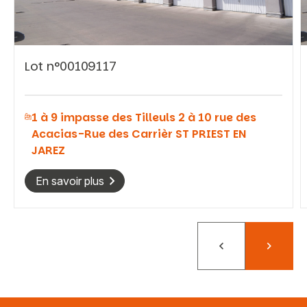
Lot n°00109117
Vous recherchez&nbsp;:
1 à 9 impasse des Tilleuls 2 à 10 rue des
Rechercher
Acacias-Rue des Carrièr ST PRIEST EN
JAREZ
En savoir plus
Précédent
Suivant