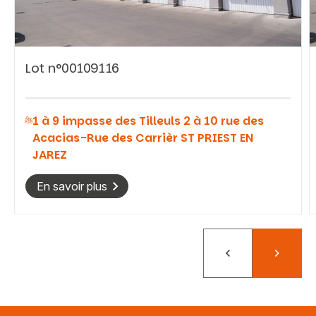
Lot n°00109116
Vous recherchez&nbsp;:
1 à 9 impasse des Tilleuls 2 à 10 rue des
Rechercher
Acacias-Rue des Carrièr ST PRIEST EN
JAREZ
En savoir plus
Précédent
Suivant